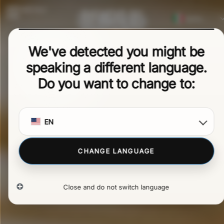
MENU
La dimora
Italiano
English
Un luogo che racchiude la storia e la cultura
We've detected you might be
delle nostre terre. Un rifugio dalla vita frenetica
Español
della città. Pur mantenendo le peculiarità di una
speaking a different language.
Polski
casa offre servizi al pari un hotel di lusso e
Do you want to change to:
Deutsch (Sie)
rifiniture in stile antico-moderno.
Français
Português
EN
CHANGE LANGUAGE
Close and do not switch language