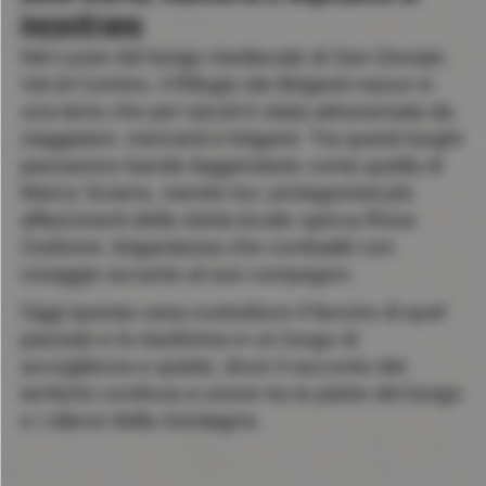
incontrano
Nel cuore del borgo medievale di San Donato
Val di Comino, il Rifugio dei Briganti nasce in
una terra che per secoli è stata attraversata da
viaggiatori, mercanti e briganti. Tra questi luoghi
passarono bande leggendarie come quella di
Marco Sciarra, mentre tra i protagonisti più
affascinanti della storia locale spicca Rosa
Cedrone, brigantessa che combatté con
coraggio accanto al suo compagno.
Oggi questa casa custodisce il fascino di quel
passato e lo trasforma in un luogo di
accoglienza e quiete, dove il racconto del
territorio continua a vivere tra le pietre del borgo
e i silenzi della montagna.