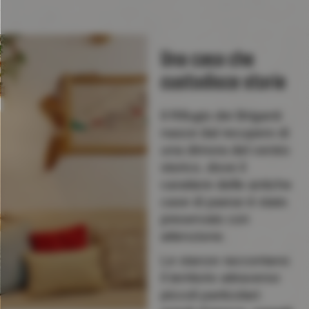
Una casa che
custodisce storie
Il Rifugio dei Briganti
nasce dal recupero di
una dimora del centro
storico, dove il
carattere delle antiche
case di paese è stato
preservato con
attenzione.
Le stanze raccontano
il territorio attraverso
piccoli particolari: