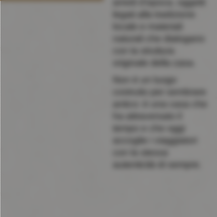
arredi d’epoca, oggetti
legati alla tradizione
locale e materiali
naturali che dialogano
con la struttura
originale della casa.
Non è un luogo
costruito per sembrare
antico: è una casa che
ha attraversato il
tempo e che oggi
accoglie i viaggiatori
con la stessa
autenticità di sempre.