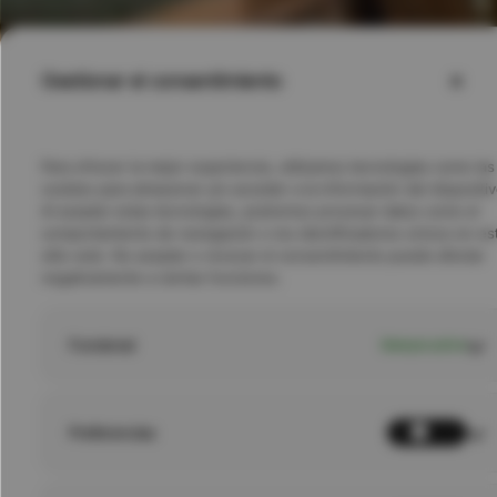
Gestionar el consentimiento
Para ofrecer la mejor experiencia, utilizamos tecnologías como las
cookies para almacenar y/o acceder a la información del dispositiv
Al aceptar estas tecnologías, podremos procesar datos como el
comportamiento de navegación o los identificadores únicos en es
sitio web. No aceptar o revocar el consentimiento puede afectar
negativamente a ciertas funciones.
Funcional
Siempre activo
Preferencias