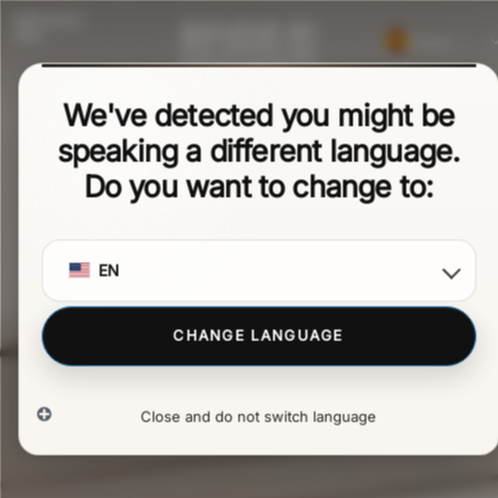
MENÚ
Español
Italiano
We've detected you might be
English
speaking a different language.
Polski
Do you want to change to:
Deutsch (Sie)
Français
Português
EN
CHANGE LANGUAGE
Close and do not switch language