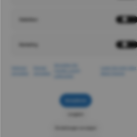
Statistiken
Marketing
Verwalten Sie
Optionen
Dienste
Lesen Sie mehr über
{vendor_count}
verwalten
verwalten
diese Zwecke
Lieferanten
Venedig
Mailand
Akzeptieren
Bologna
Florenz
Leugnen
Einstellungen anzeigen
San Donato Val di
Rom