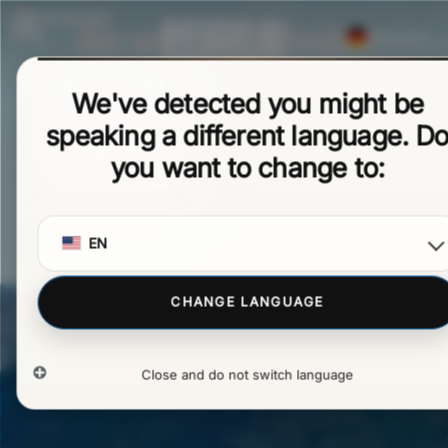
SPEISEKART
Wo wir uns befinden
E
Deutsch (Sie)
Hier gleitet das Licht langsam über die alten Häuser und
Italiano
gibt den Blick frei auf die Landschaft des Comino-Tals,
We've detected you might be
English
am Rande des Nationalparks Abruzzen, Latium und
speaking a different language. D
Español
Molise.
you want to change to:
Polski
Français
Português
EN
CHANGE LANGUAGE
Close and do not switch language