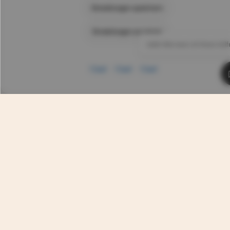
Comino
Einstellungen speichern
Neapel
Einstellungen anzeigen
Hallo! Wie kann ich Ihnen helf
Cagliari
Catanzaro
Palermo
{Titel}
{Titel}
{Titel}
Wenige Kilometer vom Dorf entfernt erstreckt sich die
Landschaft des Nationalparks Abruzzen, eines der
eindrucksvollsten Naturgebiete Italiens.
Wälder, Pfade und Gebirgspässe durchqueren eine noch
unberührte Natur.
In der Umgebung gibt es besondere Orte wie den Posta