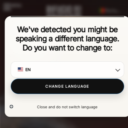
MENU
Português
Italiano
We've detected you might be
English
speaking a different language.
Español
Do you want to change to:
Polski
Deutsch (S
Français
EN
CHANGE LANGUAGE
Close and do not switch language